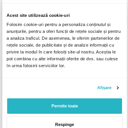
Enteo Netinstall
Enterprise Architect (EA)
Acest site utilizează cookie-uri
Enterprise project management (EPM)
Enterprise Service Bus (ESB)
Entity Framework
Environmental technology (envirotech)
EOS.IO
Folosim cookie-uri pentru a personaliza conținutul și
anunțurile, pentru a oferi funcții de rețele sociale și pentru
EPC (Evolved Packet Core)
EPLAN
Ergoterapie
ESET
Esprit
a analiza traficul. De asemenea, le oferim partenerilor de
ETH Oberon
Ethernet
Etica corporatistă
ETL
Eurex
rețele sociale, de publicitate și de analize informații cu
European foundation for quality management (EFQM)
privire la modul în care folosiți site-ul nostru. Aceștia le
Evaluarea activelor
Evaluarea afacerii
Evaluarea de mediu
pot combina cu alte informații oferite de dvs. sau culese
Evaluarea furnizorilor
Evaluarea infracțiunilor de afaceri
în urma folosirii serviciilor lor.
Evaluarea investițiilor
Evaluarea la locul de muncă
Evaluarea performanțelor
Evaluarea site-ului
Afişare
Evaluarea software-ului
Evaluarea tehnologiilor de producție
Event tree analysis (ETA)
EWSA
EWSD
Exact
Execuția proiectului
EXI (Efficient XML Interchange)
exim
Permite toate
Expediere aeriană de mărfuri
Expediere maritimă de mărfuri
Export
Express Animator
Expression web
ExtendScript Toolkit
Exterior
Respinge
Externalizarea
Externalizarea
Extracția de date