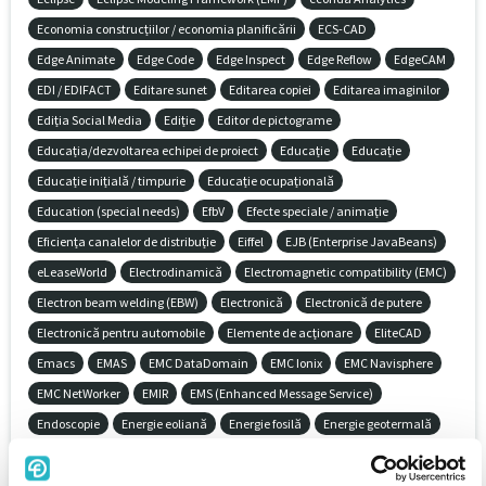
Economia construcțiilor / economia planificării
ECS-CAD
Edge Animate
Edge Code
Edge Inspect
Edge Reflow
EdgeCAM
EDI / EDIFACT
Editare sunet
Editarea copiei
Editarea imaginilor
Ediția Social Media
Ediție
Editor de pictograme
Educația/dezvoltarea echipei de proiect
Educație
Educație
Educație inițială / timpurie
Educație ocupațională
Education (special needs)
EfbV
Efecte speciale / animație
Eficiența canalelor de distribuție
Eiffel
EJB (Enterprise JavaBeans)
eLeaseWorld
Electrodinamică
Electromagnetic compatibility (EMC)
Electron beam welding (EBW)
Electronică
Electronică de putere
Electronică pentru automobile
Elemente de acționare
EliteCAD
Emacs
EMAS
EMC DataDomain
EMC Ionix
EMC Navisphere
EMC NetWorker
EMIR
EMS (Enhanced Message Service)
Endoscopie
Energie eoliană
Energie fosilă
Energie geotermală
Energie hidroelectrică
Energie regenerabilă
EnergyBus
Engineering data management (EDM)
Enovia (Dassault Systèmes)